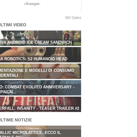
chiunque.
Bill Gates
LTIMI VIDEO
IVA ANDROID ICE CREAM SANDWICH
IVA ANDROID ICE CREAM SANDWICH
A ROBOTICS: S2 HUMANOID HEAD
A ROBOTICS: S2 HUMANOID HEAD
MENTAZIONE E MODELLI DI CONSUMO
MENTAZIONE E MODELLI DI CONSUMO
IDENTALI
IDENTALI
O: COMBAT EVOLVED ANNIVERSARY -
O: COMBAT EVOLVED ANNIVERSARY -
PAIGN...
PAIGN...
ERFALL: INSANITY - TEASER TRAILER #2
ERFALL: INSANITY - TEASER TRAILER #2
LTIME NOTIZIE
ALLIC MICROLATTICE, ECCO IL
ALLIC MICROLATTICE, ECCO IL