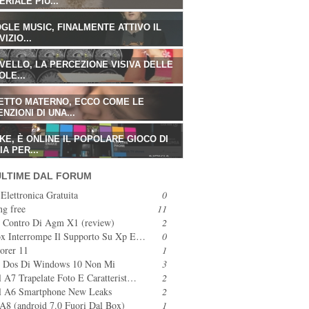
ERIALE PIÙ...
ERIALE PIÙ...
GLE MUSIC, FINALMENTE ATTIVO IL
GLE MUSIC, FINALMENTE ATTIVO IL
IZIO...
IZIO...
VELLO, LA PERCEZIONE VISIVA DELLE
VELLO, LA PERCEZIONE VISIVA DELLE
OLE...
OLE...
ETTO MATERNO, ECCO COME LE
ETTO MATERNO, ECCO COME LE
NZIONI DI UNA...
NZIONI DI UNA...
KE, È ONLINE IL POPOLARE GIOCO DI
KE, È ONLINE IL POPOLARE GIOCO DI
A PER...
A PER...
ULTIME DAL FORUM
 Elettronica Gratuita
0
ng free
11
 Contro Di Agm X1 (review)
2
ox Interrompe Il Supporto Su Xp E…
0
orer 11
1
s Dos Di Windows 10 Non Mi
3
nos…
l A7 Trapelate Foto E Caratterist…
2
l A6 Smartphone New Leaks
2
8 (android 7.0 Fuori Dal Box)
1